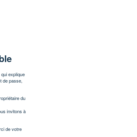
ble
qui explique
ot de passe,
opriétaire du
ous invitons à
ci de votre