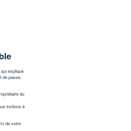
ble
qui explique
ot de passe,
opriétaire du
ous invitons à
ci de votre