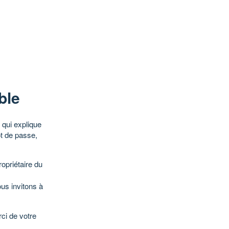
ble
qui explique
ot de passe,
opriétaire du
ous invitons à
ci de votre