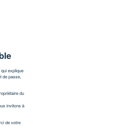
ble
qui explique
ot de passe,
opriétaire du
ous invitons à
ci de votre