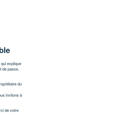
ble
qui explique
ot de passe,
opriétaire du
ous invitons à
ci de votre