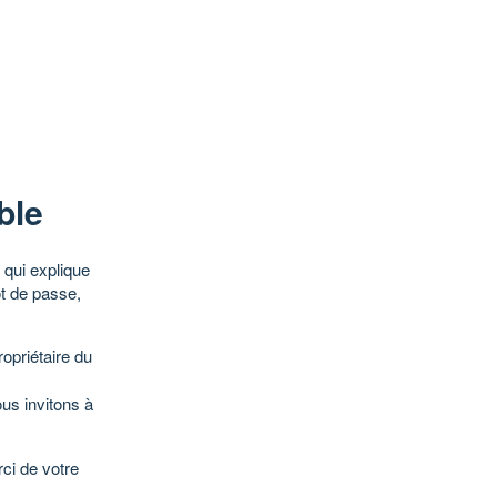
ble
qui explique
ot de passe,
opriétaire du
ous invitons à
ci de votre