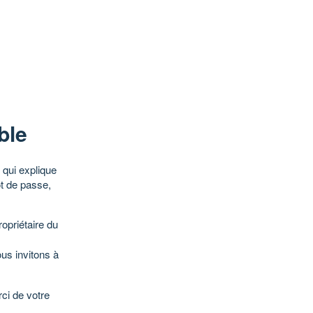
ble
qui explique
ot de passe,
opriétaire du
ous invitons à
ci de votre