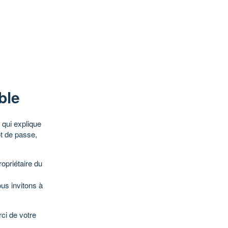
ble
qui explique
ot de passe,
opriétaire du
ous invitons à
ci de votre