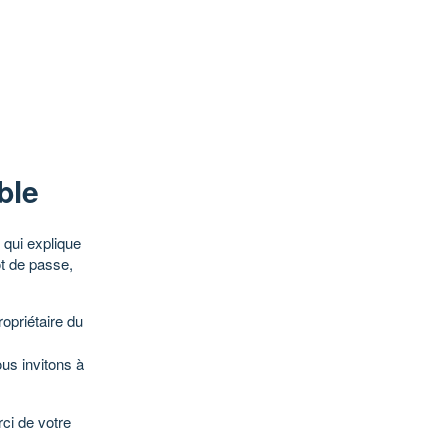
ble
qui explique
ot de passe,
opriétaire du
ous invitons à
ci de votre