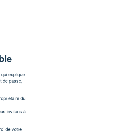
ble
qui explique
ot de passe,
opriétaire du
ous invitons à
ci de votre