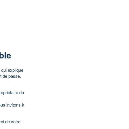
ble
qui explique
ot de passe,
opriétaire du
ous invitons à
ci de votre