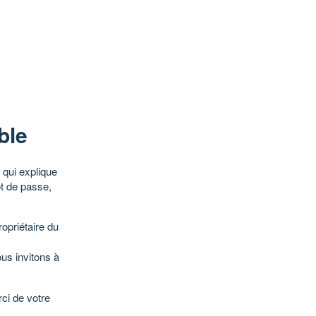
ble
qui explique
ot de passe,
opriétaire du
ous invitons à
ci de votre