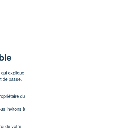
ble
qui explique
ot de passe,
opriétaire du
ous invitons à
ci de votre