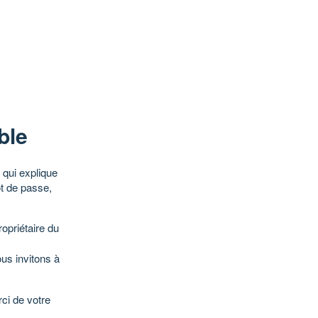
ble
qui explique
ot de passe,
opriétaire du
ous invitons à
ci de votre