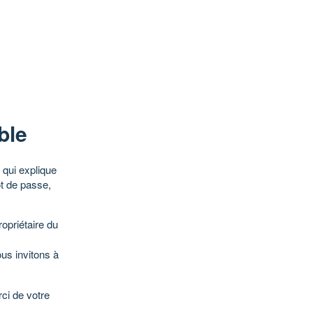
ble
qui explique
ot de passe,
opriétaire du
ous invitons à
ci de votre