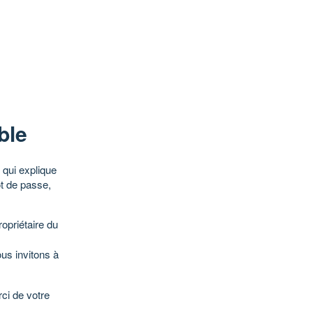
ble
qui explique
ot de passe,
opriétaire du
ous invitons à
ci de votre