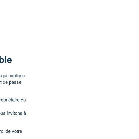
ble
qui explique
ot de passe,
opriétaire du
ous invitons à
ci de votre