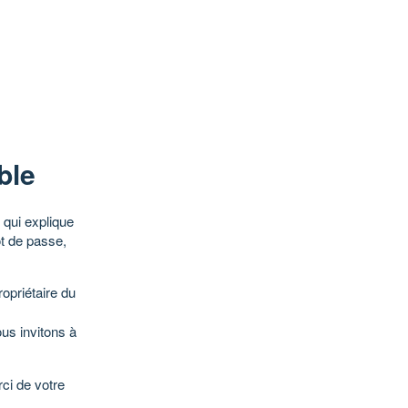
ble
qui explique
ot de passe,
opriétaire du
ous invitons à
ci de votre