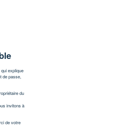
ble
qui explique
ot de passe,
opriétaire du
ous invitons à
ci de votre