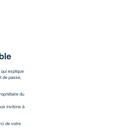
ble
qui explique
ot de passe,
opriétaire du
ous invitons à
ci de votre