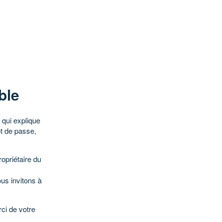
ble
qui explique
ot de passe,
opriétaire du
ous invitons à
ci de votre