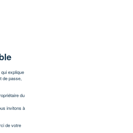
ble
qui explique
ot de passe,
opriétaire du
ous invitons à
ci de votre