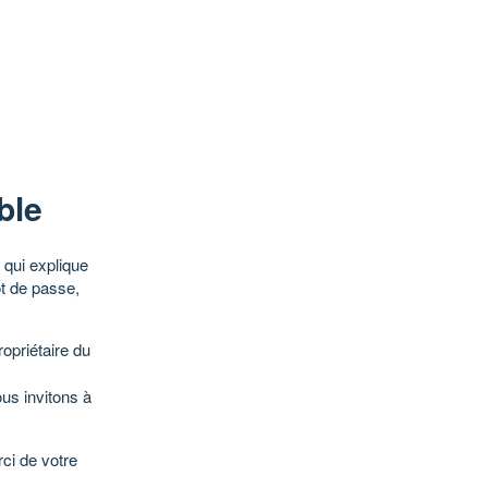
ble
qui explique
ot de passe,
opriétaire du
ous invitons à
ci de votre