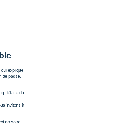
ble
qui explique
ot de passe,
opriétaire du
ous invitons à
ci de votre